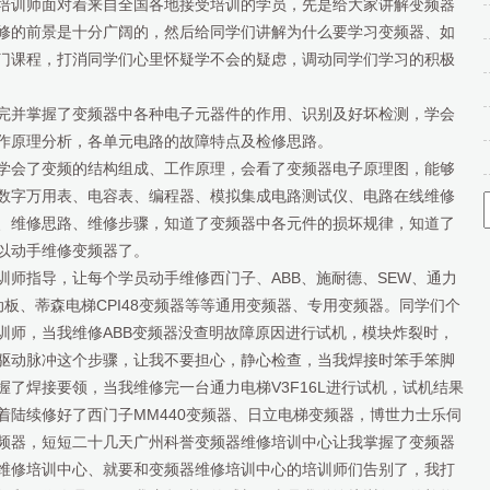
培训师面对着来自全国各地接受培训的学员，先是给大家讲解变频器
修的前景是十分广阔的，然后给同学们讲解为什么要学习变频器、如
门课程，打消同学们心里怀疑学不会的疑虑，调动同学们学习的积极
完并掌握了变频器中各种电子元器件的作用、识别及好坏检测，学会
作原理分析，各单元电路的故障特点及检修思路。
学会了变频的结构组成、工作原理，会看了变频器电子原理图，能够
数字万用表、电容表、编程器、模拟集成电路测试仪、电路在线维修
、维修思路、维修步骤，知道了变频器中各元件的损坏规律，知道了
以动手维修变频器了。
训师指导，让每个学员动手维修西门子、ABB、施耐德、SEW、通力
器驱动板、蒂森电梯CPI48变频器等等通用变频器、专用变频器。同学们个
训师，当我维修ABB变频器没查明故障原因进行试机，模块炸裂时，
驱动脉冲这个步骤，让我不要担心，静心检查，当我焊接时笨手笨脚
了焊接要领，当我维修完一台通力电梯V3F16L进行试机，试机结果
着陆续修好了西门子MM440变频器、日立电梯变频器，博世力士乐伺
频器，短短二十几天广州科誉变频器维修培训中心让我掌握了变频器
维修培训中心、就要和变频器维修培训中心的培训师们告别了，我打