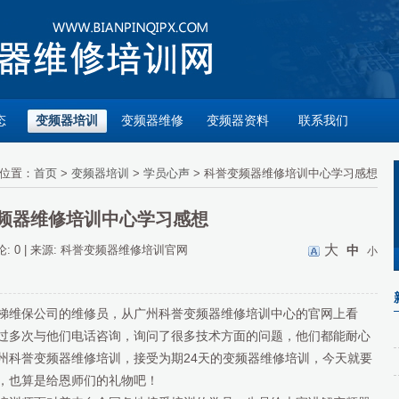
态
变频器培训
变频器维修
变频器资料
联系我们
位置：
首页
>
变频器培训
>
学员心声
> 科誉变频器维修培训中心学习感想
频器维修培训中心学习感想
大
论: 0 | 来源: 科誉变频器维修培训官网
中
小
梯维保公司的维修员，从广州科誉变频器维修培训中心的官网上看
过多次与他们电话咨询，询问了很多技术方面的问题，他们都能耐心
到广州科誉变频器维修培训，接受为期24天的变频器维修培训，今天就要
，也算是给恩师们的礼物吧！