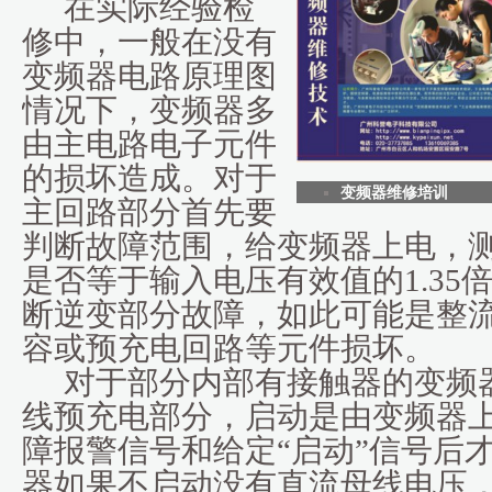
在实际经验检
修中，一般在没有
变频器电路原理图
情况下，变频器多
由主电路电子元件
的损坏造成。对于
变频器维修培训
主回路部分首先要
判断故障范围，给变频器上电，
是否等于输入电压有效值的1.35
断逆变部分故障，如此可能是整
容或预充电回路等元件损坏。
对于部分内部有接触器的变频
线预充电部分，启动是由变频器
障报警信号和给定“启动”信号后
器如果不启动没有直流母线电压