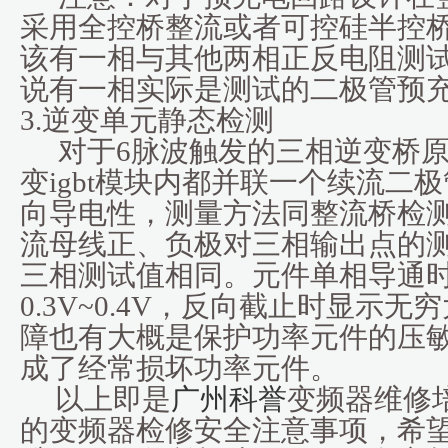
采用全控桥整流或者可控硅半控
该有一相与其他两相正反电阻测
说有一相实际是测试的二极管预
3.
逆变单元静态检测
对于6脉波触发的三相逆变桥
变igbt模块内都并联一个续流二
向导电性，测量方法同整流桥检
流母线正、负极对三相输出点的
三相测试值相同。元件单相导通
0.3V~0.4V，反向截止时显示
障也有大概是保护功率元件的压
成了经常损坏功率元件。
以上即是
广州科誉
变频器维修
的变频器检修安全注意事项，希